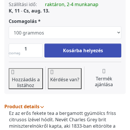
Szállítási idő:
raktáron, 2-4 munkanap
K, 11
-
Cs, aug. 13.
Csomagolás
EARL GREY - fekete tea at 2 390 Ft, qu
Kosárba helyezés
csomag
Termék
Hozzáadás a
Kérdése van?
ajánlása
listához
Product details
Ez az erős fekete tea a bergamott gyümölcs friss
citrusos ízével hódít. Nevét Charles Grey brit
miniszterelnökről kapta, aki 1833-ban eltörölte a