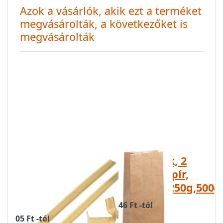
Azok a vásárlók, akik ezt a terméket
megvásárolták, a következőket is
megvásárolták
Teás tasakot
Teás tasak, 2
záró arany
rétegű papír,
színű fémszalag
50g,100g,250g,500g
3,10,12,15,16 cm
46 Ft -tól
05 Ft -tól