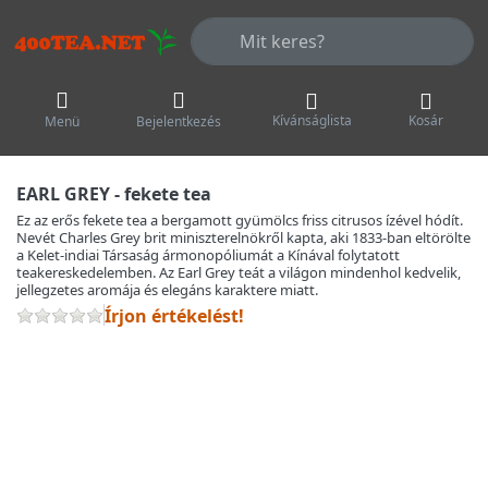
Adja meg a keresőszót. Az első talá
Kívánságlista
Kosár
Menü
Bejelentkezés
EARL GREY - fekete tea
Ez az erős fekete tea a bergamott gyümölcs friss citrusos ízével hódít.
Nevét Charles Grey brit miniszterelnökről kapta, aki 1833-ban eltörölte
a Kelet-indiai Társaság ármonopóliumát a Kínával folytatott
teakereskedelemben. Az Earl Grey teát a világon mindenhol kedvelik,
jellegzetes aromája és elegáns karaktere miatt.
Írjon értékelést!