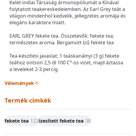
Kelet-indiai Társaság ármonopóliumát a Kínával
folytatott teakereskedelemben. Az Earl Grey teát a
világon mindenhol kedvelik, jellegzetes aromája és
elegáns karaktere miatt.
EARL GREY fekete tea. Összetevők: fekete tea,
természetes aroma. Bergamott ízű fekete tea
Tea-készítési javaslat: 1 teáskanálnyi (3 g) fekete
teához öntsön 2,5 dl 100 C°-os vizet, majd áztassa
a leveleket 2-3 percig.
Vélemények
Termék címkék
fekete tea
122
ízesített fekete tea
38