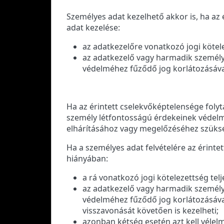
Személyes adat kezelhető akkor is, ha az 
adat kezelése:
az adatkezelőre vonatkozó jogi kötele
az adatkezelő vagy harmadik személy
védelméhez fűződő jog korlátozásával
Ha az érintett cselekvőképtelensége foly
személy létfontosságú érdekeinek védelmé
elhárításához vagy megelőzéséhez szüksé
Ha a személyes adat felvételére az érintet
hiányában:
a rá vonatkozó jogi kötelezettség telj
az adatkezelő vagy harmadik személy
védelméhez fűződő jog korlátozásával
visszavonását követően is kezelheti;
azonban kétség esetén azt kell vélel