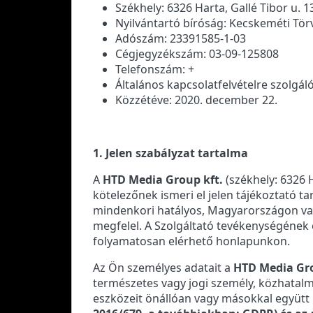
Székhely: 6326 Harta, Gallé Tibor u. 1
Nyilvántartó bíróság: Kecskeméti Tö
Adószám: 23391585-1-03
Cégjegyzékszám: 03-09-125808
Telefonszám: +
Általános kapcsolatfelvételre szolgál
Közzétéve: 2020. december 22.
1. Jelen szabályzat tartalma
A
HTD Media Group kft.
(székhely: 6326 H
kötelezőnek ismeri el jelen tájékoztató ta
mindenkori hatályos, Magyarországon vala
megfelel. A Szolgáltató tevékenységének 
folyamatosan elérhető honlapunkon.
Az Ön személyes adatait a
HTD Media Gro
természetes vagy jogi személy, közhatalm
eszközeit önállóan vagy másokkal együt