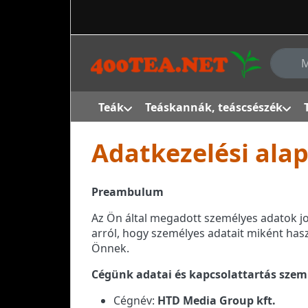
Adja me
Teák
Teáskannák, teáscsészék
Adatkezelési ala
Preambulum
Az Ön által megadott személyes adatok j
arról, hogy személyes adatait miként ha
Önnek.
Cégünk adatai és kapcsolattartás szem
Cégnév:
HTD Media Group kft.