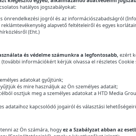
azt kiegészítő egyéb, alkalmazandó adatvédelmi jogszab
solatos hatályos jogszabályokat:
ós önrendelkezési jogról és az információszabadságról (Infot
i reklámtevékenység alapvető feltételeiről és egyes korlátairó
hírközlésről (Eht.)
asználata és védelme számunkra a legfontosabb,
ezért k
(további információkért kérjük olvassa el részletes Cookie s
emélyes adatokat gyűjtünk;
yűjtjük és mire használjuk az Ön személyes adatait;
élból osztjuk meg a személyes adatokat a HTD Media Group 
s adataihoz kapcsolódó jogairól és választási lehetőségeirő
 tenni az Ön számára, hogy
ez a Szabályzat abban az ese