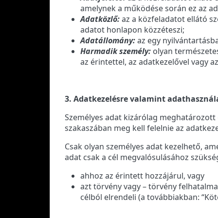
amelynek a működése során ez az ada
Adatközlő:
az a közfeladatot ellátó sz
adatot honlapon közzéteszi;
Adatállomány:
az egy nyilvántartásb
Harmadik személy:
olyan természetes
az érintettel, az adatkezelővel vagy a
3. Adatkezelésre valamint adathasznál
Személyes adat kizárólag meghatározott c
szakaszában meg kell felelnie az adatkeze
Csak olyan személyes adat kezelhető, ame
adat csak a cél megvalósulásához szükség
ahhoz az érintett hozzájárul, vagy
azt törvény vagy – törvény felhatal
célból elrendeli (a továbbiakban: “Köt