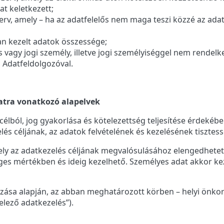
t keletkezett;
erv, amely – ha az adatfelelős nem maga teszi közzé az adato
an kezelt adatok összessége;
 vagy jogi személy, illetve jogi személyiséggel nem rendel
z Adatfeldolgozóval.
atra vonatkozó alapelvek
élból, jog gyakorlása és kötelezettség teljesítése érdeké
lés céljának, az adatok felvételének és kezelésének tisztes
ly az adatkezelés céljának megvalósulásához elengedhetetle
es mértékben és ideig kezelhető. Személyes adat akkor kez
mazása alapján, az abban meghatározott körben – helyi önk
elező adatkezelés”).