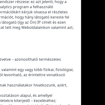
endszer részese: ez azt jelenti, hogy a
nalytics program a felhasználó
rmációkért kérjük olvassa el részletes
ormációt, hogy hány látogató kereste fel
látogató (így az Ön) IP címét és ezen
tat tett meg Weboldalainkon valamint azt,
zvetve – azonosítható természetes
alamint egy vagy több fizikai, fiziológiai,
ól levonható, az érintettre vonatkozó
nak használatakor hivatkozunk, azért,
koztatáson alapul, és amellyel
letekre kiterjedő – kezeléséhez;