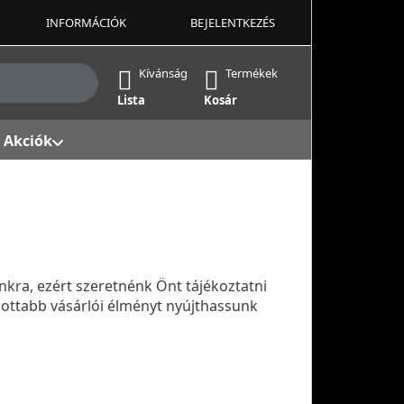
INFORMÁCIÓK
BEJELENTKEZÉS
ek, amint beírja őket. Nyomja meg az Enter billentyűt az 
Kívánság
Termékek
Lista
Kosár
Akciók
kra, ezért szeretnénk Önt tájékoztatni
ottabb vásárlói élményt nyújthassunk