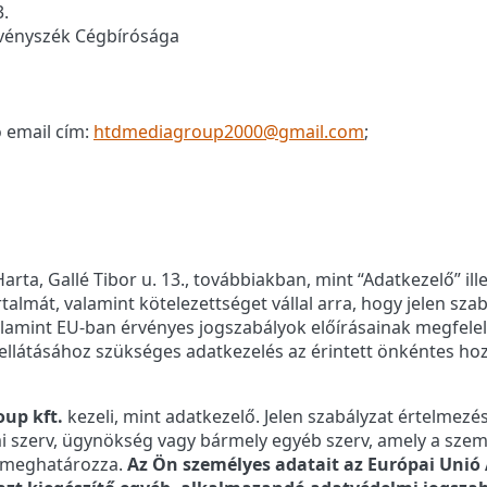
3.
rvényszék Cégbírósága
ó email cím:
htdmediagroup2000@gmail.com
;
arta, Gallé Tibor u. 13., továbbiakban, mint “Adatkezelő” il
rtalmát, valamint kötelezettséget vállal arra, hogy jelen sz
mint EU-ban érvényes jogszabályok előírásainak megfelelőe
ellátásához szükséges adatkezelés az érintett önkéntes hoz
up kft.
kezeli, mint adatkezelő. Jelen szabályzat értelmez
i szerv, ügynökség vagy bármely egyéb szerv, amely a szemé
t meghatározza.
Az Ön személyes adatait az Európai Unió