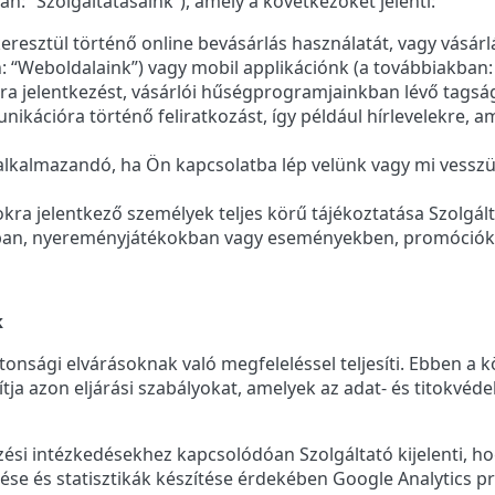
n: “Szolgáltatásaink”), amely a következőket jelenti:
resztül történő online bevásárlás használatát, vagy vásár
: “Weboldalaink”) vagy mobil applikációnk (a továbbiakban: 
ra jelentkezést, vásárlói hűségprogramjainkban lévő tagsá
ikációra történő feliratkozást, így például hírlevelekre,
 alkalmazandó, ha Ön kapcsolatba lép velünk vagy mi vesszü
sokra jelentkező személyek teljes körű tájékoztatása Szolgál
kban, nyereményjátékokban vagy eseményekben, promóciókb
k
tonsági elvárásoknak való megfeleléssel teljesíti. Ebben a
ítja azon eljárási szabályokat, amelyek az adat- és titokvé
ezési intézkedésekhez kapcsolódóan Szolgáltató kijelenti, 
lése és statisztikák készítése érdekében Google Analytics 