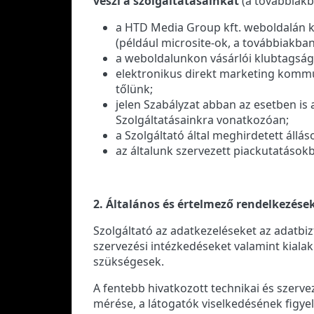
veszi a szolgáltatásainkat
(a továbbiakba
a HTD Media Group kft. weboldalán ke
(például microsite-ok, a továbbiakban
a weboldalunkon vásárlói klubtagság
elektronikus direkt marketing kommun
tőlünk;
jelen Szabályzat abban az esetben is
Szolgáltatásainkra vonatkozóan;
a Szolgáltató által meghirdetett állá
az általunk szervezett piackutatáso
2. Általános és értelmező rendelkezése
Szolgáltató az adatkezeléseket az adatbiz
szervezési intézkedéseket valamint kialak
szükségesek.
A fentebb hivatkozott technikai és szerv
mérése, a látogatók viselkedésének figye