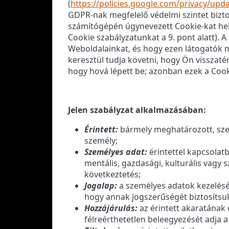
(
https://policies.google.com/privacy/upd
GDPR-nak megfelelő védelmi szintet bizto
számítógépén úgynevezett Cookie-kat helye
Cookie szabályzatunkat a 9. pont alatt). 
Weboldalainkat, és hogy ezen látogatók me
keresztül tudja követni, hogy Ön visszat
hogy hová lépett be; azonban ezek a Cook
Jelen szabályzat alkalmazásában:
Érintett:
bármely meghatározott, szem
személy;
Személyes adat:
érintettel kapcsolatb
mentális, gazdasági, kulturális vagy 
következtetés;
Jogalap:
a személyes adatok kezelésén
hogy annak jogszerűségét biztosítsu
Hozzájárulás:
az érintett akaratának 
félreérthetetlen beleegyezését adja a