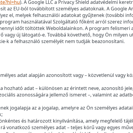
ate?hl=hu
). A Google LLC a Privacy Shield adatvédelmi keretr
sít az EU-ból továbbított személyes adatoknak. A Google A
z el, melyek felhasználói adatokat gyűjtenek (további info
A program használatával Szolgáltató főként arról szerez inf
nnyi időt töltöttek Weboldalainkon. A program felismeri a 
érő vagy új látogató-e. Továbbá követhető, hogy Ön milyen u
ie-k a felhasználó személyét nem tudják beazonosítani.
élyes adat alapján azonosított vagy – közvetlenül vagy kö
a hozható adat – különösen az érintett neve, azonosító jele, v
szociális azonosságára jellemző ismeret –, valamint az adatb
ek jogalapja az a jogalap, amelyre az Ön személyes adatai
k;
önkéntes és határozott kinyilvánítása, amely megfelelő tájé
 rá vonatkozó személyes adat – teljes körű vagy egyes műve