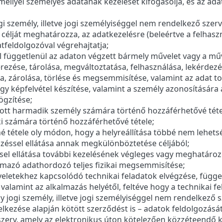
amellyel személyes adatának kezelését kifogásolja, és az ada
i személy, illetve jogi személyiséggel nem rendelkező szerv
célját meghatározza, az adatkezelésre (beleértve a felhas
tfeldolgozóval végrehajtatja;
ól függetlenül az adaton végzett bármely művelet vagy a mű
zerezése, tárolása, megváltoztatása, felhasználása, lekérdez
, zárolása, törlése és megsemmisítése, valamint az adat t
 képfelvétel készítése, valamint a személy azonosítására alk
ögzítése;
tt harmadik személy számára történő hozzáférhetővé téte
i számára történő hozzáférhetővé tétele;
é tétele oly módon, hogy a helyreállítása többé nem lehets
lzéssel ellátása annak megkülönböztetése céljából;
sel ellátása további kezelésének végleges vagy meghatározo
lmazó adathordozó teljes fizikai megsemmisítése;
eletekhez kapcsolódó technikai feladatok elvégzése, függ
valamint az alkalmazás helyétől, feltéve hogy a technikai fe
 jogi személy, illetve jogi személyiséggel nem rendelkező 
elkezése alapján kötött szerződést is – adatok feldolgozását
szerv, amely az elektronikus úton kötelezően közzéteendő kö