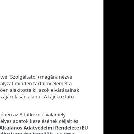
letve “Szolgáltató”) magára nézve
abályzat minden tartalmi elemét a
n alakította ki, azok elvárásainak
zájárulásán alapul. A tájékoztató
ésében az Adatkezelő valamely
lyes adatok kezelésének céljait és
 Általános Adatvédelmi Rendelete (EU