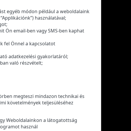
lást egyéb módon például a weboldalaink
“Applikációnk”) használatával;
got;
 amit Ön email-ben vagy SMS-ben kaphat
k fel Önnel a kapcsolatot
tató adatkezelési gyakorlatáról;
an való részvételt;
 körben megteszi mindazon technikai és
delmi követelmények teljesüléséhez
hogy Weboldalainkon a látogatottság
programot használ