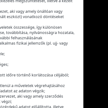
tkezelés megszüntetését, illetve a kezelt
ezet, aki vagy amely önállóan vagy
znált eszközt) vonatkozó döntéseket
veletek összessége, így különösen
ése, továbbítása, nyilvánosságra hozatala,
ovábbi felhasználásának
almas fizikai jellemzők (pl. ujj- vagy
le;
éges;
tt időre történő korlátozása céljából;
etlenül a műveletek végrehajtásához
ladatot az adaton végzik;
szervezet, aki vagy amely szerződés
 végzi;
zérdekű adatot előállította, illetve