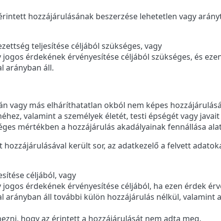
érintett hozzájárulásának beszerzése lehetetlen vagy arányt
zettség teljesítése céljából szükséges, vagy
 jogos érdekének érvényesítése céljából szükséges, és eze
 arányban áll.
tán vagy más elháríthatatlan okból nem képes hozzájárulás
hez, valamint a személyek életét, testi épségét vagy javait
ges mértékben a hozzájárulás akadályainak fennállása alat
t hozzájárulásával került sor, az adatkezelő a felvett adat
esítése céljából, vagy
 jogos érdekének érvényesítése céljából, ha ezen érdek ér
 arányban áll további külön hozzájárulás nélkül, valamint a
mezni, hogy az érintett a hozzájárulását nem adta meg.