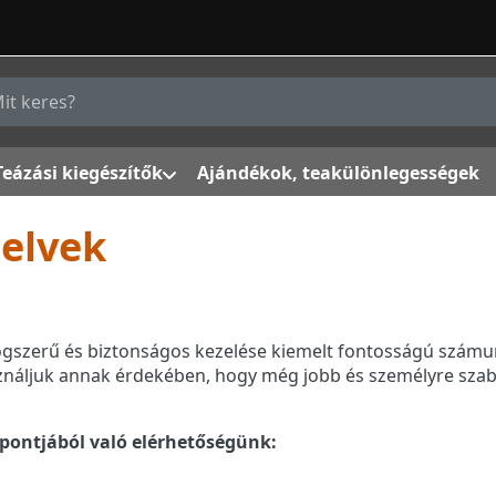
g a keresőszót. Az első találatok automatikusan megjelenn
Teázási kiegészítők
Ajándékok, teakülönlegességek
pelvek
ogszerű és biztonságos kezelése kiemelt fontosságú számun
sználjuk annak érdekében, hogy még jobb és személyre szab
pontjából való elérhetőségünk: