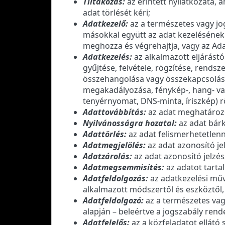
Tiltakozás:
az érintett nyilatkozata, 
adat törlését kéri;
Adatkezelő:
az a természetes vagy jog
másokkal együtt az adat kezelésének 
meghozza és végrehajtja, vagy az Ada
Adatkezelés:
az alkalmazott eljárást
gyűjtése, felvétele, rögzítése, rends
összehangolása vagy összekapcsolása
megakadályozása, fénykép-, hang- vagy
tenyérnyomat, DNS-minta, íriszkép) r
Adattovábbítás:
az adat meghatározo
Nyilvánosságra hozatal:
az adat bárk
Adattörlés:
az adat felismerhetetlenn
Adatmegjelölés:
az adat azonosító je
Adatzárolás:
az adat azonosító jelzés
Adatmegsemmisítés:
az adatot tarta
Adatfeldolgozás:
az adatkezelési műv
alkalmazott módszertől és eszköztől, 
Adatfeldolgozó:
az a természetes vagy
alapján – beleértve a jogszabály rend
Adatfelelős:
az a közfeladatot ellátó 