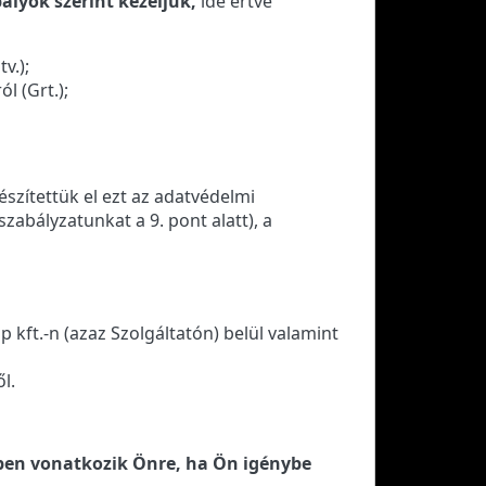
ályok szerint kezeljük,
ide értve
v.);
l (Grt.);
észítettük el ezt az adatvédelmi
zabályzatunkat a 9. pont alatt), a
kft.-n (azaz Szolgáltatón) belül valamint
l.
tben vonatkozik Önre, ha Ön igénybe