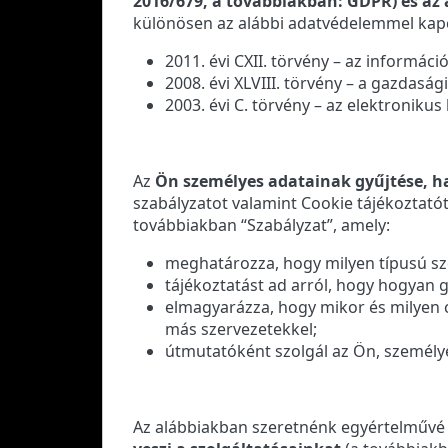
2016/679, a továbbiakban: GDPR) és az 
különösen az alábbi adatvédelemmel kapc
2011. évi CXII. törvény – az informáci
2008. évi XLVIII. törvény – a gazdaság
2003. évi C. törvény – az elektronikus 
Az
Ön személyes adatainak gyűjtése, h
szabályzatot valamint Cookie tájékoztatót 
továbbiakban “Szabályzat”, amely:
meghatározza, hogy milyen típusú sz
tájékoztatást ad arról, hogy hogyan g
elmagyarázza, hogy mikor és milyen c
más szervezetekkel;
útmutatóként szolgál az Ön, személye
Az alábbiakban szeretnénk egyértelművé