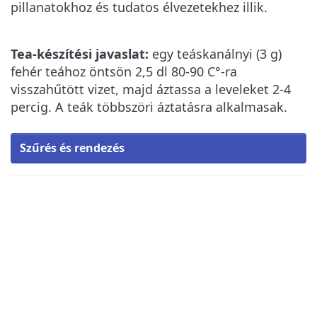
pillanatokhoz és tudatos élvezetekhez illik.
Tea-készítési javaslat:
egy teáskanálnyi (3 g)
fehér teához öntsön 2,5 dl 80-90 C°-ra
visszahűtött vizet, majd áztassa a leveleket 2-4
percig. A teák többszöri áztatásra alkalmasak.
Szűrés és rendezés
Nyomja meg az
Nyomja meg az
ENTER
ENTER
billentyűt a
billentyűt a
további
további
lehetőségekhez
lehetőségekhez
a BERGAMOT-
a
VANÍLIA fehér
DRAGONHEART
tea
fehér tea