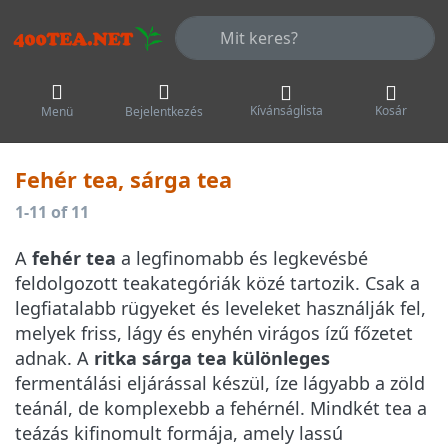
Adja meg a keresőszót. Az első talá
Kívánságlista
Kosár
Menü
Bejelentkezés
Fehér tea, sárga tea
Keresési eredmények:
1-11
of
11
A
fehér tea
a legfinomabb és legkevésbé
feldolgozott teakategóriák közé tartozik. Csak a
legfiatalabb rügyeket és leveleket használják fel,
melyek friss, lágy és enyhén virágos ízű főzetet
adnak. A
ritka sárga tea különleges
fermentálási eljárással készül, íze lágyabb a zöld
teánál, de komplexebb a fehérnél. Mindkét tea a
teázás kifinomult formája, amely lassú