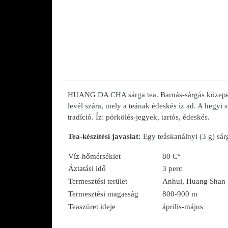
HUANG DA CHA sárga tea. Barnás-sárgás közepes m
levél szára, mely a teának édeskés íz ad. A hegyi sz
tradíció. Íz: pörkölés-jegyek, tartós, édeskés.
Tea-készítési javaslat:
Egy teáskanálnyi (3 g) sárg
Víz-hőmérséklet
80 C°
Áztatási idő
3 perc
Termesztési terület
Anhui, Huang Shan
Termesztési magasság
800-900 m
Teaszüret ideje
április-május