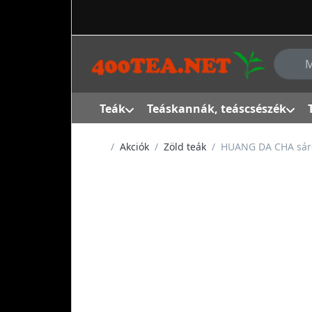
Adja me
Teák
Teáskannák, teáscsészék
Kezdőlap
Akciók
Zöld teák
HUANG DA CHA sár