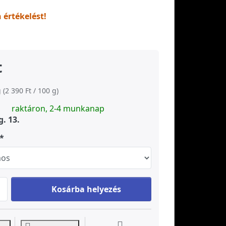
n értékelést!
t
 (2 390 Ft / 100 g)
raktáron, 2-4 munkanap
g. 13.
HUANG DA CHA sárga tea at 2 390 Ft, quantity 1. Csom
Kosárba helyezés