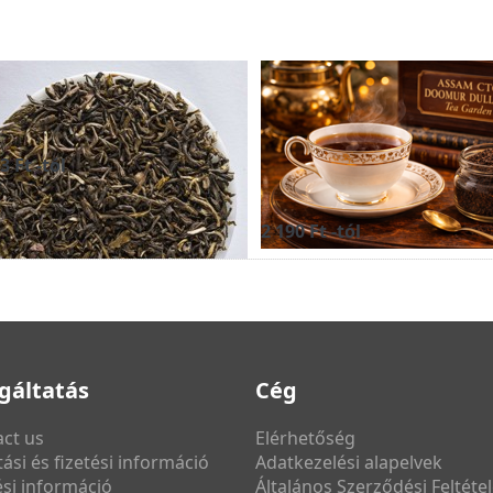
ZMIN MAO FENG
Assam CTC
O - zöld tea
DOOMUR
DULLUNG Tea
3 Ft -tól
Garden - fekete t
2 190 Ft -tól
gáltatás
Cég
ct us
Elérhetőség
ítási és fizetési információ
Adatkezelési alapelvek
ési információ
Általános Szerződési Feltétel