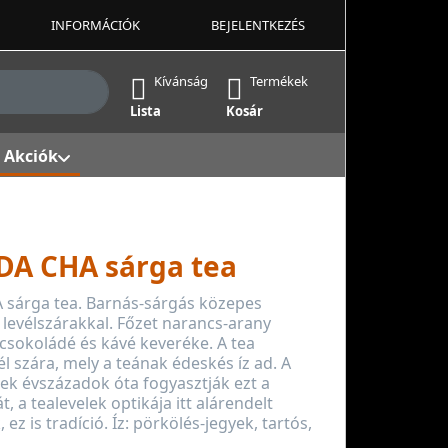
INFORMÁCIÓK
BEJELENTKEZÉS
ek, amint beírja őket. Nyomja meg az Enter billentyűt az 
Kívánság
Termékek
Lista
Kosár
Akciók
A CHA sárga tea
sárga tea. Barnás-sárgás közepes
 levélszárakkal. Főzet narancs-arany
csokoládé és kávé keveréke. A tea
él szára, mely a teának édeskés íz ad. A
ek évszázadok óta fogyasztják ezt a
át, a tealevelek optikája itt alárendelt
, ez is tradíció. Íz: pörkölés-jegyek, tartós,