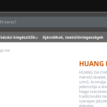
g a keresőszót. Az első találatok automatikusan megjelenn
Teázási kiegészítők
Ajándékok, teakülönlegességek
ga tea
HUANG D
HUANG DA CHA 
méretű levelek,
színű. Aromája 
jellemzője a lev
hegyi szerzetes
tradicionális te
szerepet játszik
édeskés.