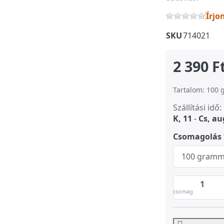
Írjo
SKU
714021
2 390 F
Tartalom: 100 g
Szállítási idő:
K, 11
-
Cs, au
Csomagolás
csomag