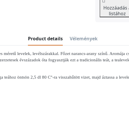
Hozzáadás 
listához
Product details
Vélemények
éretű levelek, levélszárakkal. Főzet narancs-arany színű. Aromája cs
erzetesek évszázadok óta fogyasztják ezt a tradicionális teát, a tealevelek
a teához öntsön 2,5 dl 80 C°-ra visszahűtött vizet, majd áztassa a levele