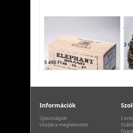
Ceylon BOP
JÁ
ELEPHANT 250g, fa-
BI
ládában - fekete
2 65
tea
5 490 Ft
Információk
Szol
Újdonságok
Conta
Utoljára megtekintett
Száll
Fizet