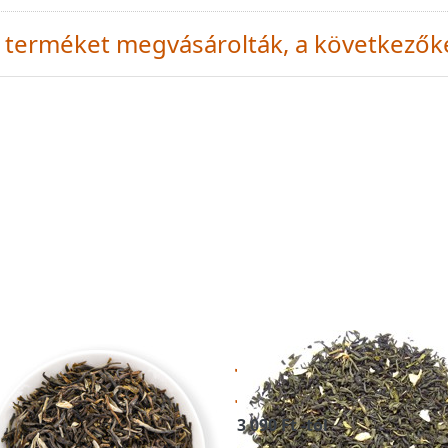
 a terméket megvásárolták, a következők
ZMIN SUPERIOR
JÁZMIN - zöld tea
UN HAO - zöld
jázminvirágokkal
a
3 090 Ft -tól