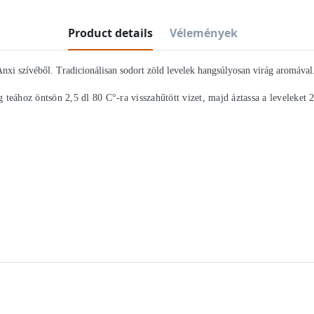
Product details
Vélemények
szívéből. Tradicionálisan sodort zöld levelek hangsúlyosan virág aromával. Í
 teához öntsön 2,5 dl 80 C°-ra visszahűtött vizet, majd áztassa a leveleket 2