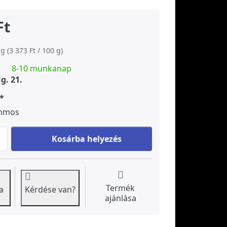
Ft
g (3 373 Ft / 100 g)
8-10 munkanap
ug. 21.
mmos
ANXI TIE KUAN YIN oolong tea at 33 730 Ft, quantity 1.
Kosárba helyezés
Termék
a
Kérdése van?
ajánlása