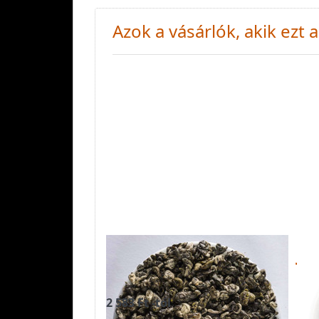
Azok a vásárlók, akik ezt
GUANGXI GREEN
JÁ
SNAIL - zöld tea
CH
te
2 583 Ft -tól