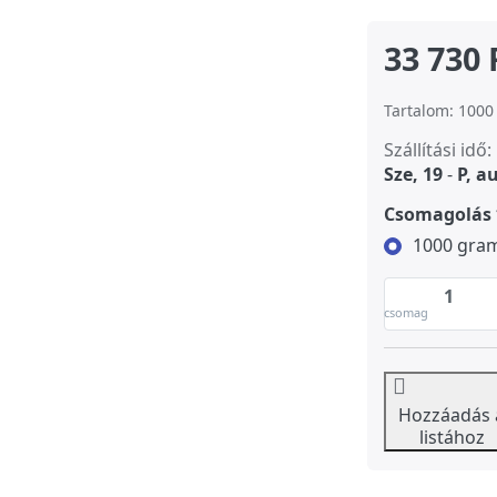
33 730 
Tartalom: 1000 
Szállítási idő:
Sze, 19
-
P, a
Csomagolás
1000 gra
csomag
Hozzáadás 
listához