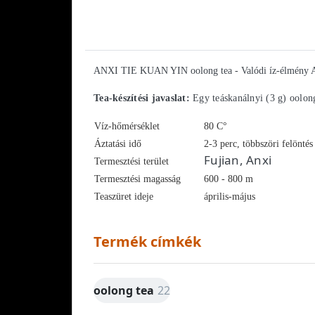
ANXI TIE KUAN YIN oolong tea - Valódi íz-élmény Anxi 
Tea-készítési javaslat:
Egy teáskanálnyi (3 g) oolong
Víz-hőmérséklet
80 C°
Áztatási idő
2-3 perc, többszöri felöntés
Fujian, Anxi
Termesztési terület
Termesztési magasság
600 - 800
m
Teaszüret ideje
április-május
Termék címkék
oolong tea
22