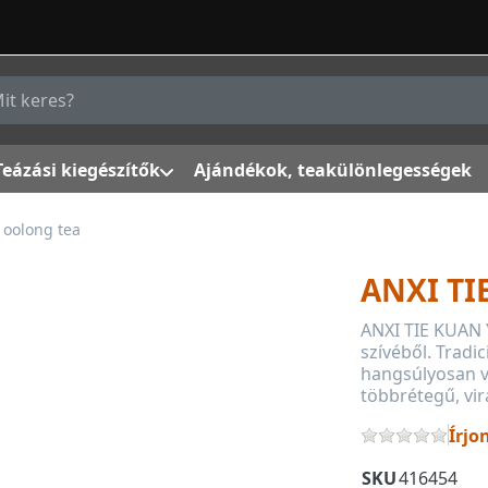
g a keresőszót. Az első találatok automatikusan megjelenn
Teázási kiegészítők
Ajándékok, teakülönlegességek
 oolong tea
ANXI TI
ANXI TIE KUAN Y
szívéből. Tradi
hangsúlyosan vi
többrétegű, vi
Írjo
SKU
416454