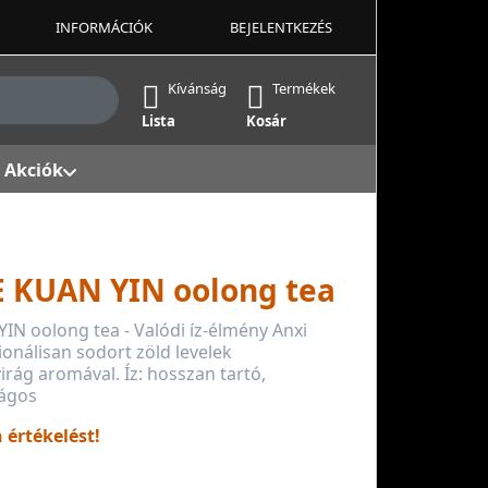
INFORMÁCIÓK
BEJELENTKEZÉS
ek, amint beírja őket. Nyomja meg az Enter billentyűt az 
Kívánság
Termékek
Lista
Kosár
Akciók
E KUAN YIN oolong tea
IN oolong tea - Valódi íz-élmény Anxi
cionálisan sodort zöld levelek
rág aromával. Íz: hosszan tartó,
rágos
n értékelést!