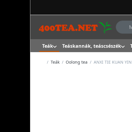
Adja me
Teák
Teáskannák, teáscsészék
Kezdőlap
Teák
Oolong tea
ANXI TIE KUAN YIN