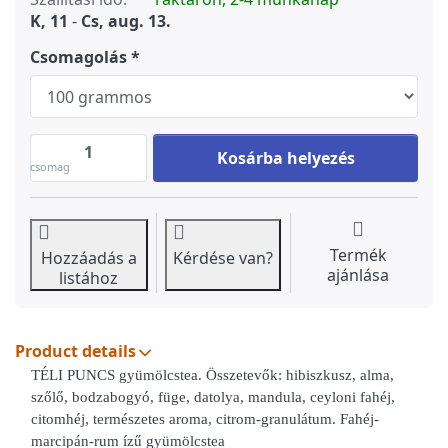
K, 11
-
Cs, aug. 13.
Csomagolás
TÉLI PUNCS gyümölcstea at 2 390 Ft, 
Kosárba helyezés
csomag
Termék
Hozzáadás a
Kérdése van?
ajánlása
listához
Product details
TÉLI PUNCS gyümölcstea. Összetevők: hibiszkusz, alma,
szőlő, bodzabogyó, füge, datolya, mandula, ceyloni fahéj,
citomhéj, természetes aroma, citrom-granulátum. Fahéj-
marcipán-rum ízű gyümölcstea