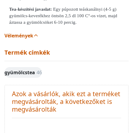
Tea-készítési javaslat:
Egy púpozott teáskanálnyi (4-5 g)
gyümölcs-keverékhez öntsön 2,5 dl 100 C°-os vizet, majd
áztassa a gyümölcsöket 6-10 percig.
Vélemények
Termék címkék
gyümölcstea
46
Azok a vásárlók, akik ezt a terméket
megvásárolták, a következőket is
megvásárolták