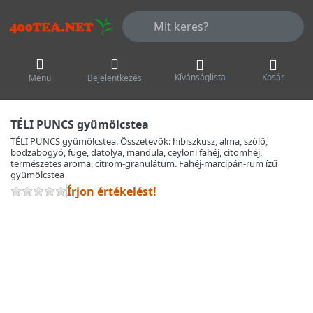
Adja meg a keresőszót. Az első talá
Kívánságlista
Kosár
Menü
Bejelentkezés
TÉLI PUNCS gyümölcstea
TÉLI PUNCS gyümölcstea. Összetevők: hibiszkusz, alma, szőlő,
bodzabogyó, füge, datolya, mandula, ceyloni fahéj, citomhéj,
természetes aroma, citrom-granulátum. Fahéj-marcipán-rum ízű
gyümölcstea
Írjon értékelést!