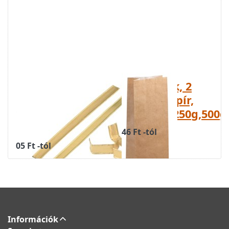
Teás tasakot
Teás tasak, 2
záró arany
rétegű papír,
színű fémszalag
50g,100g,250g,500g
3,10,12,15,16 cm
46 Ft -tól
05 Ft -tól
Információk