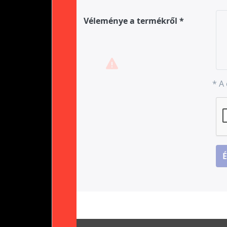
Véleménye a termékről
* A 
É