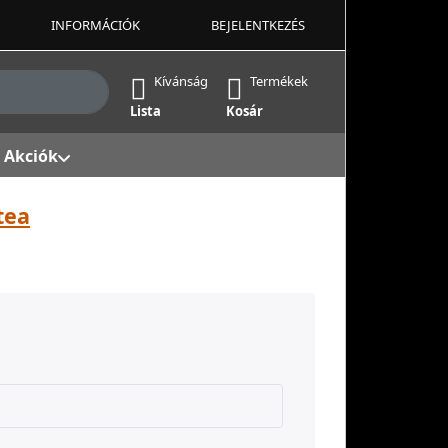
INFORMÁCIÓK
BEJELENTKEZÉS
ek, amint beírja őket. Nyomja meg az Enter billentyűt az 
Kívánság
Termékek
Lista
Kosár
Akciók
tea
s. Bad
ars.
stars.
 5 stars.
ól. 5 stars. Kiváló