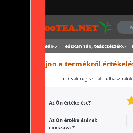
Adja me
Teák
Teáskannák, teáscsészék
Írjon a termékről értékelé
Csak regisztrált felhasználó
Az Ön értékelése?
Az Ön értékelésének
címszava