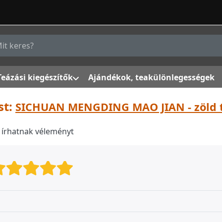
g a keresőszót. Az első találatok automatikusan megjelenn
Teázási kiegészítők
Ajándékok, teakülönlegességek
st:
SICHUAN MENGDING MAO JIAN - zöld 
k írhatnak véleményt
Értékelés: 1 a oldalról. 5 star
Értékelés: 2 a oldalról. 5 st
Értékelés: 3 a oldalról. 5 
Értékelés: 4 a oldalról.
Értékelés: 5 a oldalr