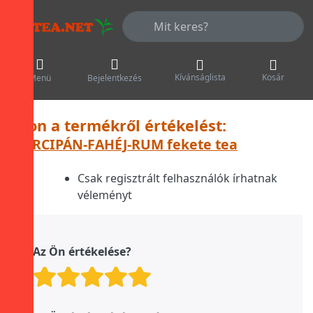
Adja meg a keresőszót. Az első talá
Kívánságlista
Kosár
Menü
Bejelentkezés
Írjon a termékről értékelést:
MARCIPÁN-FAHÉJ-RUM fekete tea
Csak regisztrált felhasználók írhatnak
véleményt
Az Ön értékelése?
Értékelés: 1 a oldalról. 5
Értékelés: 2 a oldalról.
Értékelés: 3 a oldalró
Értékelés: 4 a olda
Értékelés: 5 a o