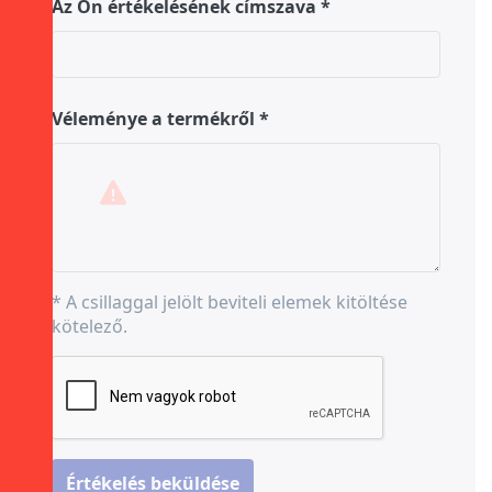
Az Ön értékelésének címszava
Véleménye a termékről
* A csillaggal jelölt beviteli elemek kitöltése
kötelező.
Értékelés beküldése