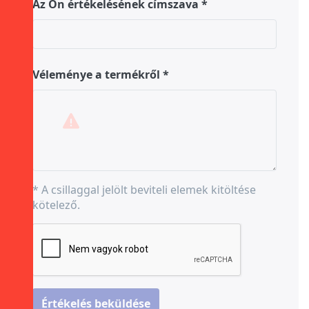
Az Ön értékelésének címszava
Véleménye a termékről
* A csillaggal jelölt beviteli elemek kitöltése
kötelező.
Értékelés beküldése