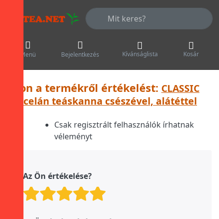
Adja meg a keresőszót. Az első talá
Kívánságlista
Kosár
Menü
Bejelentkezés
Írjon a termékről értékelést:
CLASSIC
porcelán teáskanna csészével, alátéttel
Csak regisztrált felhasználók írhatnak
véleményt
Az Ön értékelése?
Értékelés: 1 a oldalról. 5
Értékelés: 2 a oldalról.
Értékelés: 3 a oldalró
Értékelés: 4 a olda
Értékelés: 5 a o