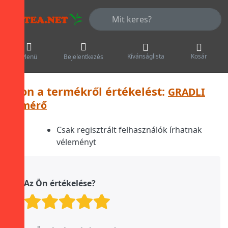
Adja meg a keresőszót. Az első talá
Kívánságlista
Kosár
Menü
Bejelentkezés
Írjon a termékről értékelést:
GRADLI
hőmérő
Csak regisztrált felhasználók írhatnak
véleményt
Az Ön értékelése?
Értékelés: 1 a oldalról. 5
Értékelés: 2 a oldalról.
Értékelés: 3 a oldalró
Értékelés: 4 a olda
Értékelés: 5 a o