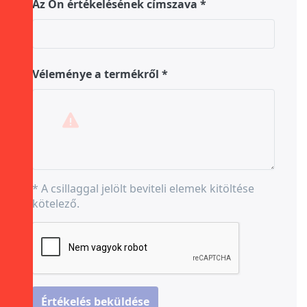
Az Ön értékelésének címszava
Véleménye a termékről
* A csillaggal jelölt beviteli elemek kitöltése
kötelező.
Értékelés beküldése