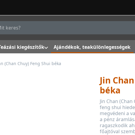
g a keresőszót. Az első találatok automatikusan megjelenn
Teázási kiegészítők
Ajándékok, teakülönlegességek
an (Chan Chuy) Feng Shui béka
Jin Chan
béka
Jin Chan (Chan 
feng shui hiede
megvédeni a va
a pénz áramlásá
ragaszkodik ah
főajtóval szemb