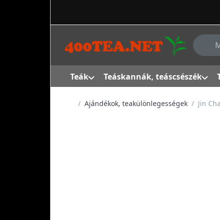
Adja me
Teák
Teáskannák, teáscsészék
Kezdőlap
Ajándékok, teakülönlegességek
Jin Ch