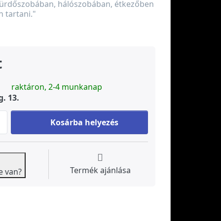
fürdőszobában, hálószobában, étkezőben
 tartani."
t
raktáron, 2-4 munkanap
g. 13.
Jin Chan (Chan Chuy) Feng Shui béka at 4 630 Ft, quantity
Kosárba helyezés
Termék ajánlása
e van?