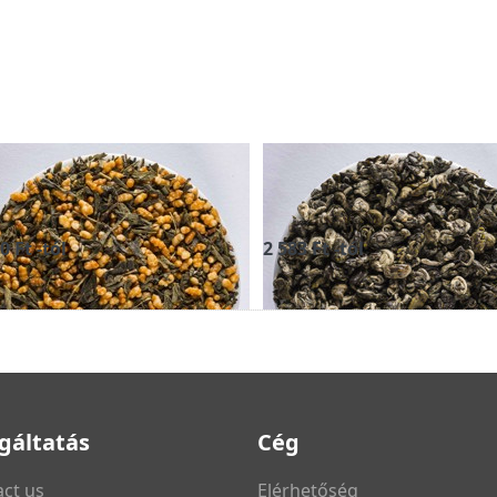
NMAICHA - zöld
GUANGXI GREEN
a
SNAIL - zöld tea
0 Ft -tól
2 583 Ft -tól
gáltatás
Cég
ct us
Elérhetőség