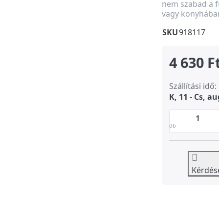
nem szabad a 
vagy konyhában
SKU
918117
4 630 F
Szállítási idő:
K, 11
-
Cs, au
db
Kérdés