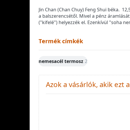
Jin Chan (Chan Chuy) Feng Shui béka. 12,5
a balszerencsétől. Mivel a pénz áramlását
("kifelé") helyezzék el. Ezenkívül "soha
Termék címkék
nemesacél termosz
2
Azok a vásárlók, akik ezt