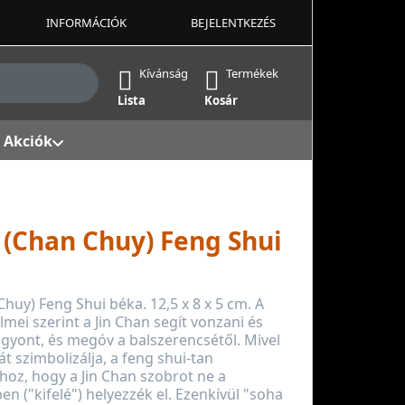
INFORMÁCIÓK
BEJELENTKEZÉS
ek, amint beírja őket. Nyomja meg az Enter billentyűt az 
Kívánság
Termékek
Lista
Kosár
Akciók
 (Chan Chuy) Feng Shui
Chuy) Feng Shui béka. 12,5 x 8 x 5 cm. A
lmei szerint a Jin Chan segít vonzani és
gyont, és megóv a balszerencsétől. Mivel
t szimbolizálja, a feng shui-tan
hoz, hogy a Jin Chan szobrot ne a
en ("kifelé") helyezzék el. Ezenkívül "soha