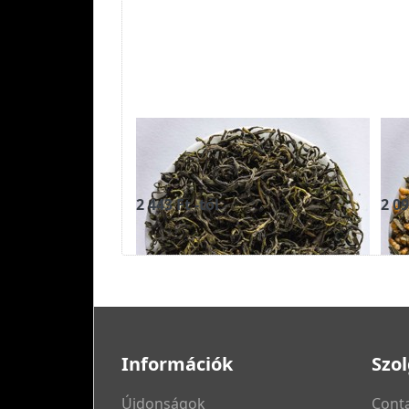
FUJIAN GREEN
GE
MONKEY - zöld tea
te
2 443 Ft -tól
2 09
Információk
Szol
Újdonságok
Conta