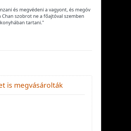
 vonzani és megvédeni a vagyont, és megóv
in Chan szobrot ne a főajtóval szemben
 konyhában tartani."
et is megvásárolták