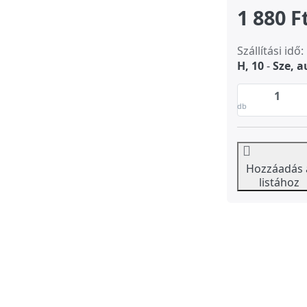
1 880 F
Szállítási idő:
H, 10
-
Sze, a
db
Hozzáadás 
listához