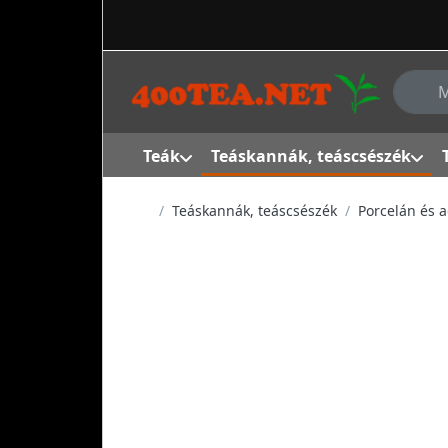
Adja me
Teák
Teáskannák, teáscsészék
Kezdőlap
Teáskannák, teáscsészék
Porcelán és 