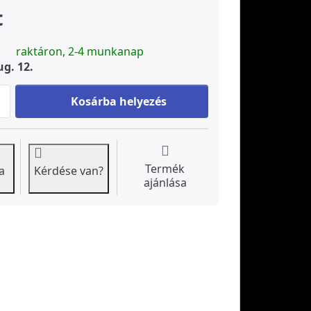
t
raktáron, 2-4 munkanap
ug. 12.
GALLERY japán porcelán csésze, 110ml at 1 880 Ft, quanti
Kosárba helyezés
Termék
a
Kérdése van?
ajánlása