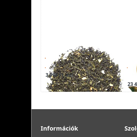
JÁZMIN - zöld tea
TE
jázminvirágokkal
ja
1,
3 090 Ft -tól
23 4
Információk
Szol