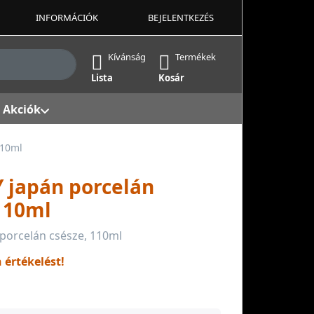
INFORMÁCIÓK
BEJELENTKEZÉS
ek, amint beírja őket. Nyomja meg az Enter billentyűt az 
Kívánság
Termékek
Lista
Kosár
Akciók
110ml
 japán porcelán
 110ml
porcelán csésze, 110ml
n értékelést!