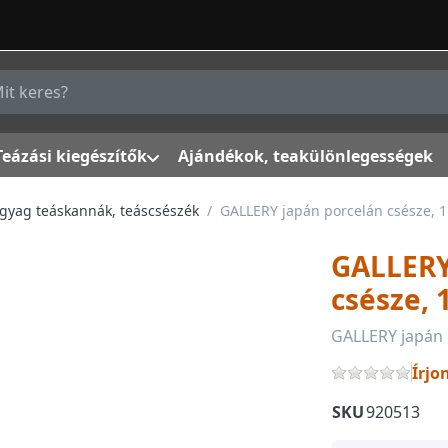
g a keresőszót. Az első találatok automatikusan megjelenn
Teázási kiegészítők
Ajándékok, teakülönlegességek
agyag teáskannák, teáscsészék
GALLERY japán porcelán csésze, 
GALLERY
csésze,
GALLERY japán 
Írjo
SKU
920513