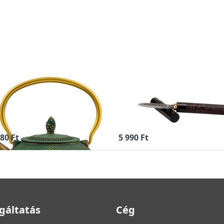
TSU öntöttvas
Pu-Erh Beeng Ch
pán teáskanna
kés díszes fa
2l
markolattal
80 Ft
5 990 Ft
gáltatás
Cég