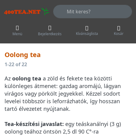
Adja meg a keresőszót. Az első talá
Kívánságlista
Kosár
Menü
Bejelentkezés
Oolong tea
Keresési eredmények:
1-22
of
22
Az
oolong tea
a zöld és fekete tea közötti
különleges átmenet: gazdag aromájú, lágyan
virágos vagy pörkölt jegyekkel. Kézzel sodort
levelei többször is leforrázhatók, így hosszan
tartó élvezetet nyújtanak.
Tea-készítési javaslat:
egy teáskanálnyi (3 g)
oolong teához öntsön 2,5 dl 90 C°-ra